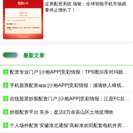
证券配资系统 瑞银：全球智能手机市场就
要停止增长了！
最新文章
配资专业门户 [小炮APP]竞彩情报：TPS图尔库对玛丽港连续7场不胜
1
手机股票配资app [小炮APP]竞彩情报：浦项铁人锋线核心离队
2
在线股票炒股配资门户 [小炮APP]竞彩情报：江原FC后防核心回归
3
炒股配资平台 东乡：盘活2万余亩山区土地促增收
4
个人场外配资 安徽淮北通报“高标准农田配套电机井房底部悬空、抽10分钟就没水” ：将调查复核，据结果依规依纪严肃处理
5