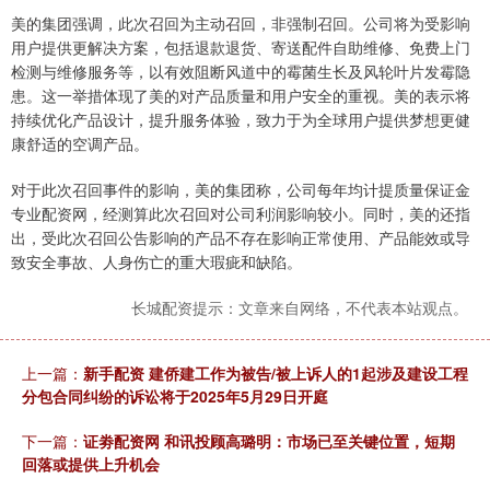
美的集团强调，此次召回为主动召回，非强制召回。公司将为受影响
用户提供更解决方案，包括退款退货、寄送配件自助维修、免费上门
检测与维修服务等，以有效阻断风道中的霉菌生长及风轮叶片发霉隐
患。这一举措体现了美的对产品质量和用户安全的重视。美的表示将
持续优化产品设计，提升服务体验，致力于为全球用户提供梦想更健
康舒适的空调产品。
对于此次召回事件的影响，美的集团称，公司每年均计提质量保证金
专业配资网，经测算此次召回对公司利润影响较小。同时，美的还指
出，受此次召回公告影响的产品不存在影响正常使用、产品能效或导
致安全事故、人身伤亡的重大瑕疵和缺陷。
长城配资提示：文章来自网络，不代表本站观点。
上一篇：
新手配资 建侨建工作为被告/被上诉人的1起涉及建设工程
分包合同纠纷的诉讼将于2025年5月29日开庭
下一篇：
证劵配资网 和讯投顾高璐明：市场已至关键位置，短期
回落或提供上升机会