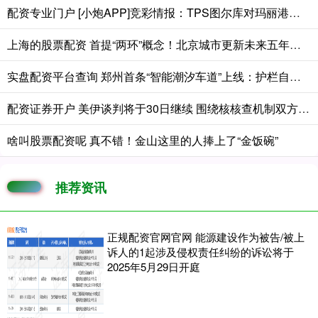
配资专业门户 [小炮APP]竞彩情报：TPS图尔库对玛丽港连续7场不胜
上海的股票配资 首提“两环”概念！北京城市更新未来五年，为何瞄准二环与五环？
实盘配资平台查询 郑州首条“智能潮汐车道”上线：护栏自己“走路”，路口不再“添堵”
配资证券开户 美伊谈判将于30日继续 围绕核核查机制双方再生龃龉
啥叫股票配资呢 真不错！金山这里的人捧上了“金饭碗”
推荐资讯
正规配资官网官网 能源建设作为被告/被上
诉人的1起涉及侵权责任纠纷的诉讼将于
2025年5月29日开庭