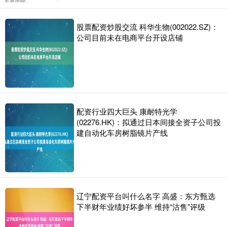
股票配资炒股交流 科华生物(002022.SZ)：
公司目前未在电商平台开设店铺
配资行业四大巨头 康耐特光学
(02276.HK)：拟通过日本间接全资子公司投
建自动化车房树脂镜片产线
辽宁配资平台叫什么名字 高盛：东方甄选
下半财年业绩好坏参半 维持“沽售”评级