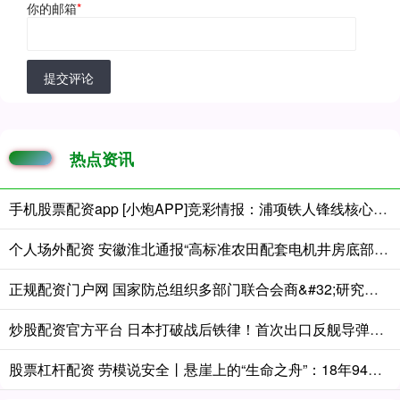
你的邮箱
*
提交评论
热点资讯
手机股票配资app [小炮APP]竞彩情报：浦项铁人锋线核心离队
个人场外配资 安徽淮北通报“高标准农田配套电机井房底部悬空、抽10分钟就没水” ：将调查复核，据结果依规依纪严肃处理
正规配资门户网 国家防总组织多部门联合会商&#32;研究部署超强台风“巴威”防御工作
炒股配资官方平台 日本打破战后铁律！首次出口反舰导弹给菲律宾，第一岛链要变“火力链”
股票杠杆配资 劳模说安全丨悬崖上的“生命之舟”：18年94万公里零事故