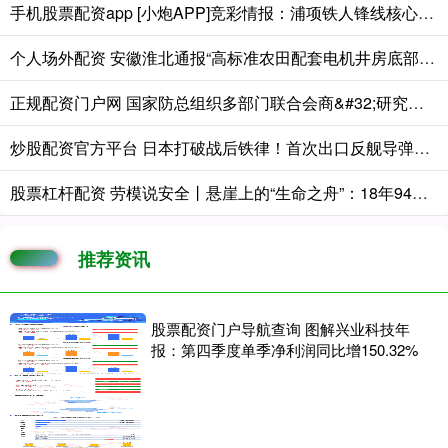
手机股票配资app [小炮APP]竞彩情报：浦项铁人锋线核心离队
个人场外配资 安徽淮北通报“高标准农田配套电机井房底部悬空、抽10分钟就没水” ：将调查复核，据结果依规依纪严肃处理
正规配资门户网 国家防总组织多部门联合会商&#32;研究部署超强台风“巴威”防御工作
炒股配资官方平台 日本打破战后铁律！首次出口反舰导弹给菲律宾，第一岛链要变“火力链”
股票杠杆配资 劳模说安全丨悬崖上的“生命之舟”：18年94万公里零事故
推荐资讯
股票配资门户导航查询 图解兴业科技年
报：第四季度单季净利润同比增150.32%