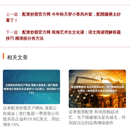
上一篇：
配资炒股官方网 今年秋天穿小香风外套，配阔腿裤太好
看了！
下一篇：
配资炒股官方网 珠海艺术生文化课：语文阅读理解答题
技巧 精准抓分有方法
相关文章
证券配资炒股开户网站 港股公
证券股票配资 和讯投顾赵冰
告掘金 | 渣打集团一季度母公司
忆：当下稳健做法是先减仓，待
股东应占溢利15.9亿美元，同比
回踩点位到达再继续操作
增长13%