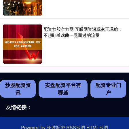
配资炒股官方网 互联网资深玩家王珮瑜：
不想盯着戏曲一晃而过的流量
炒股配资资
实盘配资平台有
配资专业门
讯
哪些
户
友情链接：
Powered by
长城配资
RSS地图
HTML地图